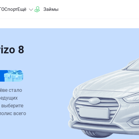
ГО
Спорт
Ещё
Займы
izo 8
ёве стало
ведущих
 выберите
полис всего