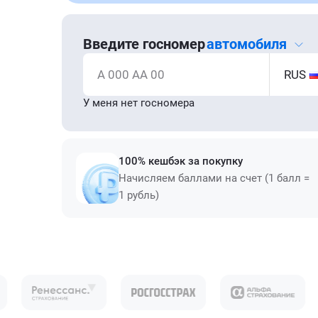
Введите госномер
автомобиля
А 000 АА 00
RUS
У меня нет госномера
100% кешбэк за покупку
Начисляем баллами на счет (1 балл =
1 рубль)