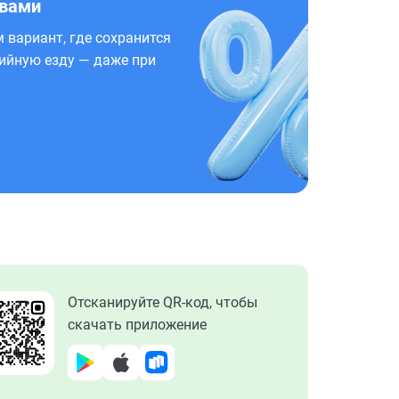
 вами
 вариант, где сохранится
ийную езду — даже при
Отсканируйте QR-код, чтобы
скачать приложение