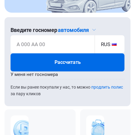
Введите госномер
автомобиля
А 000 АА 00
RUS
Рассчитать
У меня нет госномера
Если вы ранее покупали у нас, то можно
продлить полис
за пару кликов