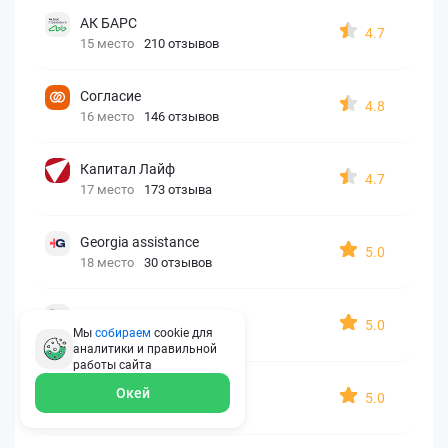
АК БАРС
4.7
15 место
210 отзывов
Согласие
4.8
16 место
146 отзывов
Капитал Лайф
4.7
17 место
173 отзыва
Georgia assistance
5.0
18 место
30 отзывов
Д2 Страхование
5.0
Мы
собираем
cookie для
19 место
10 отзывов
аналитики и правильной
работы
сайта
АйАйСи
Окей
5.0
20 место
7 отзывов