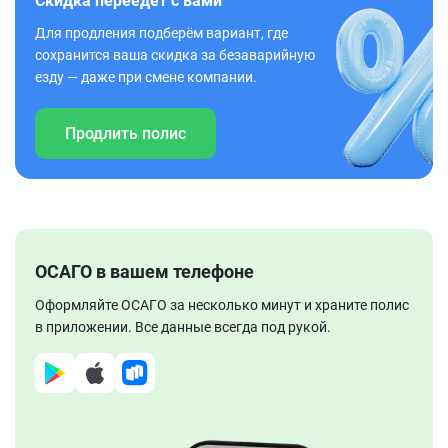
Скидка переедет с вами
Для продления подберём вариант, где
сохранится ваша скидка за безаварийную
езду — даже при смене компании.
Продлить полис
ОСАГО в вашем телефоне
Оформляйте ОСАГО за несколько минут и храните полис
в приложении. Все данные всегда под рукой.