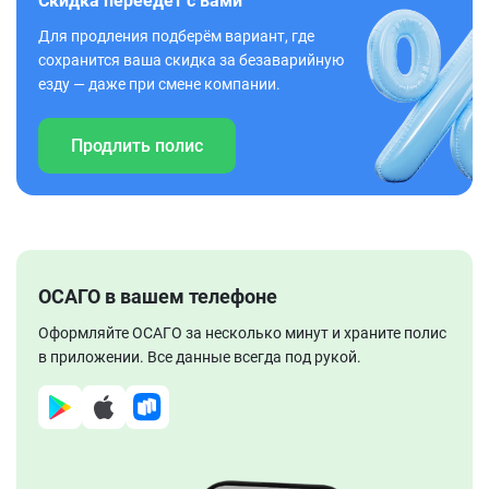
Скидка переедет с вами
Для продления подберём вариант, где
сохранится ваша скидка за безаварийную
езду — даже при смене компании.
Продлить полис
ОСАГО в вашем телефоне
Оформляйте ОСАГО за несколько минут и храните полис
в приложении. Все данные всегда под рукой.