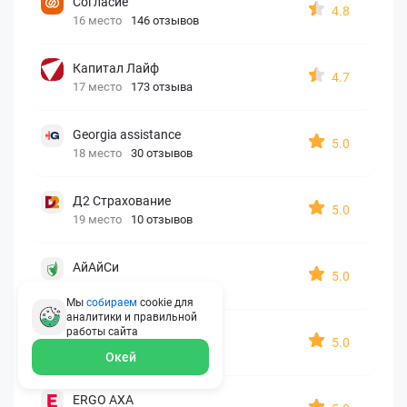
Согласие
4.8
16 место
146 отзывов
Капитал Лайф
4.7
17 место
173 отзыва
Georgia assistance
5.0
18 место
30 отзывов
Д2 Страхование
5.0
19 место
10 отзывов
АйАйСи
5.0
20 место
7 отзывов
Мы
собираем
cookie для
аналитики и правильной
работы
сайта
OxySport
5.0
21 место
6 отзывов
Окей
ERGO AXA