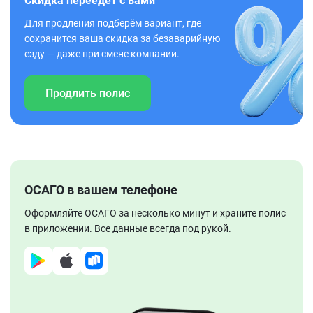
Скидка переедет с вами
Для продления подберём вариант, где
сохранится ваша скидка за безаварийную
езду — даже при смене компании.
Продлить полис
ОСАГО в вашем телефоне
Оформляйте ОСАГО за несколько минут и храните полис
в приложении. Все данные всегда под рукой.