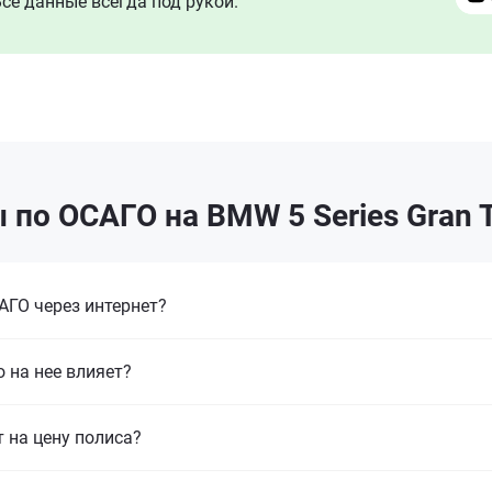
се данные всегда под рукой.
по ОСАГО на BMW 5 Series Gran 
ГО через интернет?
 на нее влияет?
т на цену полиса?