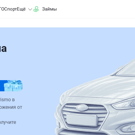
ГО
Спорт
Ещё
Займы
на
ismo в
ожения от
олучите