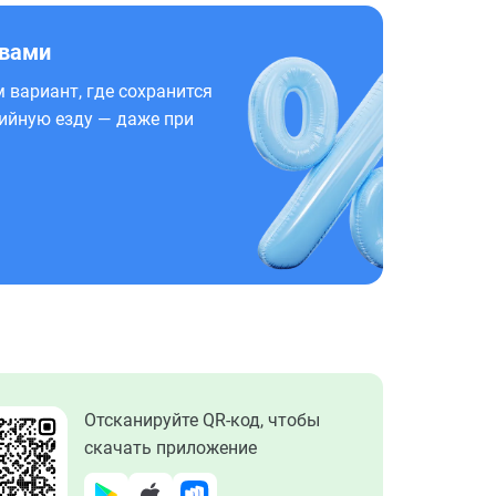
 вами
 вариант, где сохранится
ийную езду — даже при
Отсканируйте QR-код, чтобы
скачать приложение