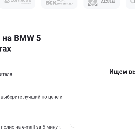
н на BMW 5
тах
ителя.
выберите лучший по цене и
олис на e-mail за 5 минут.