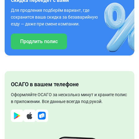
Скидка переедет с вами
Для продления подберём вариант, где
сохранится ваша скидка за безаварийную
езду — даже при смене компании.
Продлить полис
ОСАГО в вашем телефоне
Оформляйте ОСАГО за несколько минут и храните полис
в приложении. Все данные всегда под рукой.