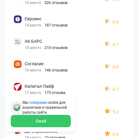
13 место
326 отзывов
Евроинс
4.8
14 место
187 отзывов
АК БАРС
4.7
15 место
210 отзывов
Согласие
4.8
16 место
146 отзывов
Капитал Лайф
4.7
17 место
173 отзыва
Мы
собираем
cookie для
аналитики и правильной
Georgia assistance
5.0
работы
сайта
18 место
30 отзывов
Окей
Д2 Страхование
5.0
19 место
10 отзывов