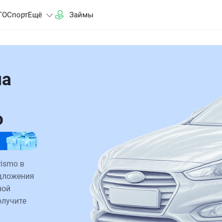
ГО
Спорт
Ещё
Займы
на
о
ismo в
едложения
ной
олучите