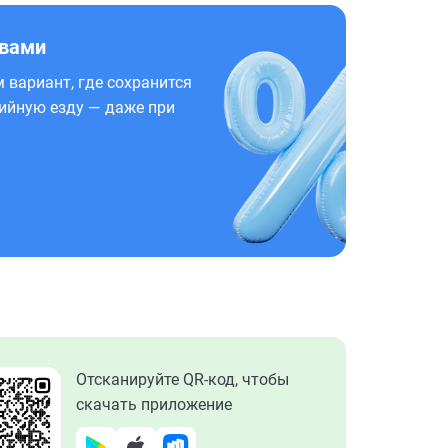
 вами
 вариант, где сохранится
ийную езду — даже при
Отсканируйте QR-код, чтобы
скачать приложение