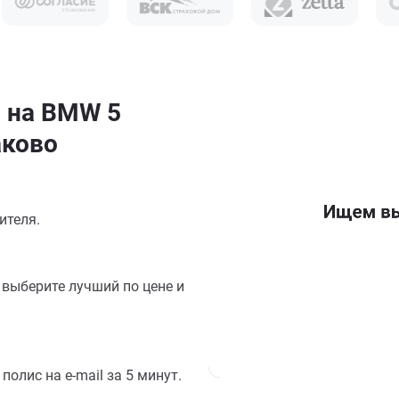
н на BMW 5
аково
ителя.
выберите лучший по цене и
олис на e-mail за 5 минут.