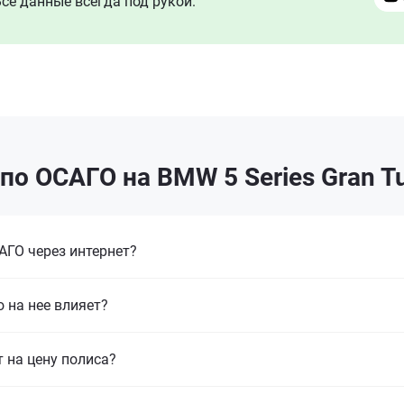
се данные всегда под рукой.
о ОСАГО на BMW 5 Series Gran T
ГО через интернет?
 на нее влияет?
т на цену полиса?