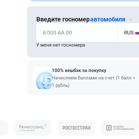
Введите госномер
автомобиля
А 000 АА 00
RUS
У меня нет госномера
100% кешбэк за покупку
Начисляем баллами на счет (1 балл =
1 рубль)