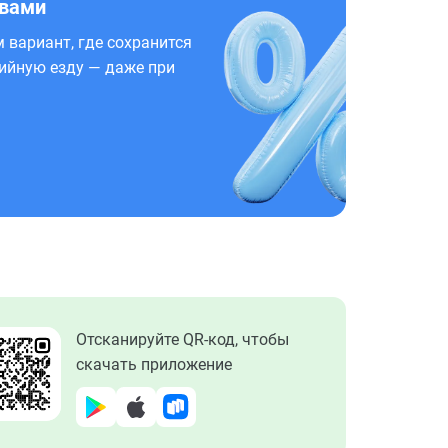
 вами
 вариант, где сохранится
ийную езду — даже при
Отсканируйте QR-код, чтобы
скачать приложение