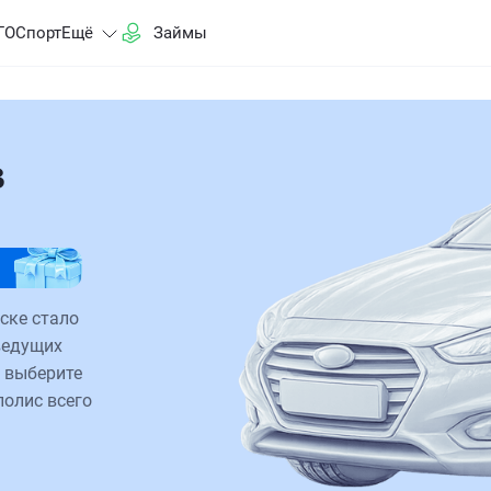
ГО
Спорт
Ещё
Займы
в
ске стало
ведущих
 выберите
полис всего