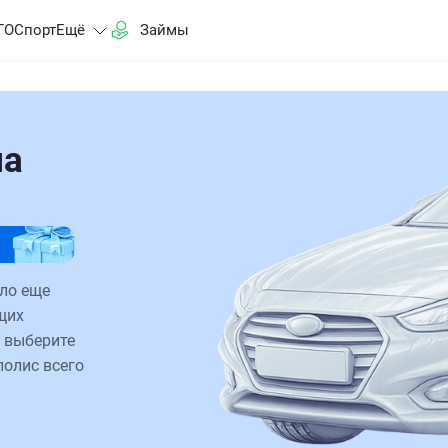
ГО
Спорт
Ещё
Займы
на
ало еще
щих
 выберите
полис всего