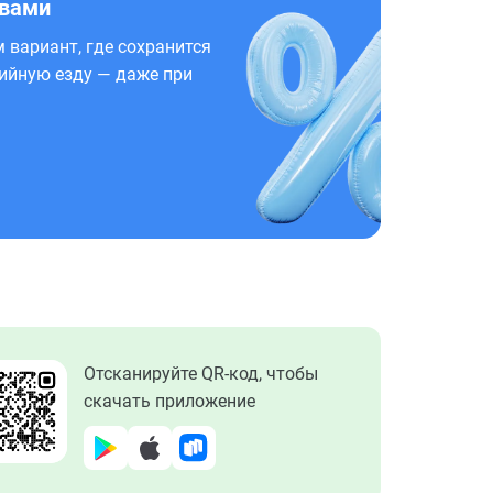
 вами
 вариант, где сохранится
ийную езду — даже при
Отсканируйте QR-код, чтобы
скачать приложение