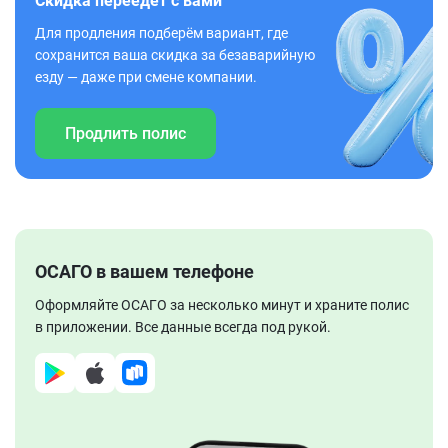
Скидка переедет с вами
Для продления подберём вариант, где
сохранится ваша скидка за безаварийную
езду — даже при смене компании.
Продлить полис
ОСАГО в вашем телефоне
Оформляйте ОСАГО за несколько минут и храните полис
в приложении. Все данные всегда под рукой.