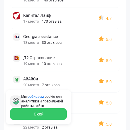
16 место
146 отзывов
Капитал Лайф
4.7
17 место
173 отзыва
Georgia assistance
5.0
18 место
30 отзывов
Д2 Страхование
5.0
19 место
10 отзывов
АйАйСи
5.0
20 место
7 отзывов
Мы
собираем
cookie для
OxySport
аналитики и правильной
5.0
21 место
6 отзывов
работы
сайта
Окей
ERGO AXA
5.0
22 место
2 отзыва