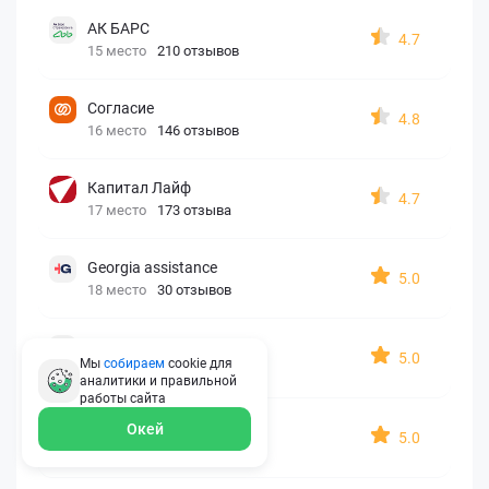
АК БАРС
4.7
15 место
210 отзывов
Согласие
4.8
16 место
146 отзывов
Капитал Лайф
4.7
17 место
173 отзыва
Georgia assistance
5.0
18 место
30 отзывов
Д2 Страхование
5.0
Мы
собираем
cookie для
19 место
10 отзывов
аналитики и правильной
работы
сайта
АйАйСи
Окей
5.0
20 место
7 отзывов