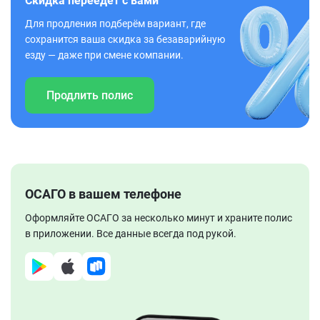
Скидка переедет с вами
Для продления подберём вариант, где
сохранится ваша скидка за безаварийную
езду — даже при смене компании.
Продлить полис
ОСАГО в вашем телефоне
Оформляйте ОСАГО за несколько минут и храните полис
в приложении. Все данные всегда под рукой.