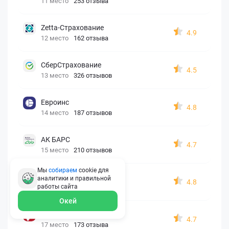
11 место
253 отзыва
Zetta-Страхование
4.9
12 место
162 отзыва
СберСтрахование
4.5
13 место
326 отзывов
Евроинс
4.8
14 место
187 отзывов
АК БАРС
4.7
15 место
210 отзывов
Мы
собираем
cookie для
Согласие
аналитики и правильной
4.8
работы
сайта
16 место
146 отзывов
Окей
Капитал Лайф
4.7
17 место
173 отзыва