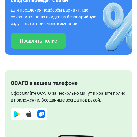
Скидка переедет с вами
Для продления подберём вариант, где
сохранится ваша скидка за безаварийную
езду — даже при смене компании.
Продлить полис
ОСАГО в вашем телефоне
Оформляйте ОСАГО за несколько минут и храните полис
в приложении. Все данные всегда под рукой.