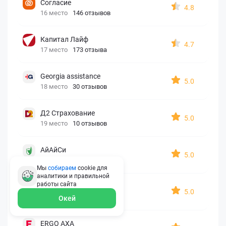
Согласие
4.8
16 место
146 отзывов
Капитал Лайф
4.7
17 место
173 отзыва
Georgia assistance
5.0
18 место
30 отзывов
Д2 Страхование
5.0
19 место
10 отзывов
АйАйСи
5.0
20 место
7 отзывов
Мы
собираем
cookie для
аналитики и правильной
работы
сайта
OxySport
5.0
21 место
6 отзывов
Окей
ERGO AXA