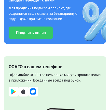
Скидка переедет с вами
Для продления подберём вариант, где
сохранится ваша скидка за безаварийную
езду — даже при смене компании.
Продлить полис
ОСАГО в вашем телефоне
Оформляйте ОСАГО за несколько минут и храните полис
в приложении. Все данные всегда под рукой.