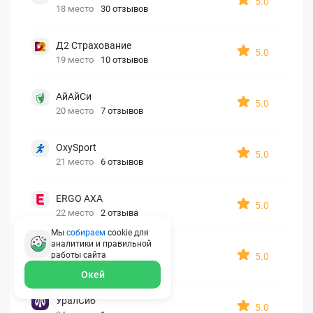
5.0
18 место
30 отзывов
Д2 Страхование
5.0
19 место
10 отзывов
АйАйСи
5.0
20 место
7 отзывов
OxySport
5.0
21 место
6 отзывов
ERGO AXA
5.0
22 место
2 отзыва
Мы
собираем
cookie для
аналитики и правильной
Oxy Travel Premium
работы
сайта
5.0
23 место
1 отзыв
Окей
УралСиб
5.0