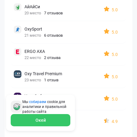
АйАйСи
5.0
20 место
7 отзывов
OxySport
5.0
21 место
6 отзывов
ERGO AXA
5.0
22 место
2 отзыва
Oxy Travel Premium
5.0
23 место
1 отзыв
УралСиб
5.0
Мы
собираем
cookie для
24 место
1 отзыв
аналитики и правильной
работы
сайта
МАКС
Окей
4.9
25 место
15 отзывов