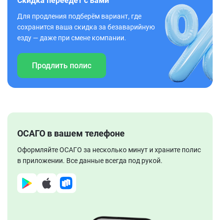
Скидка переедет с вами
Для продления подберём вариант, где
сохранится ваша скидка за безаварийную
езду — даже при смене компании.
Продлить полис
ОСАГО в вашем телефоне
Оформляйте ОСАГО за несколько минут и храните полис
в приложении. Все данные всегда под рукой.