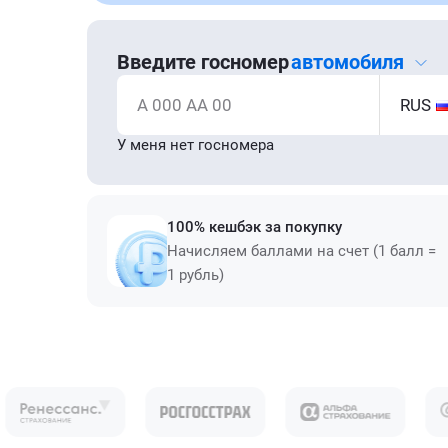
Введите госномер
автомобиля
А 000 АА 00
RUS
У меня нет госномера
100% кешбэк за покупку
Начисляем баллами на счет (1 балл =
1 рубль)