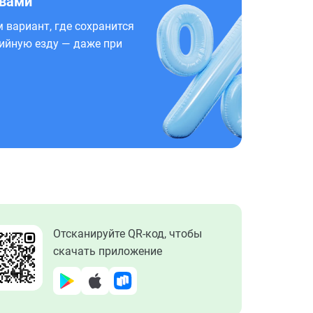
 вами
 вариант, где сохранится
ийную езду — даже при
Отсканируйте QR-код, чтобы
скачать приложение