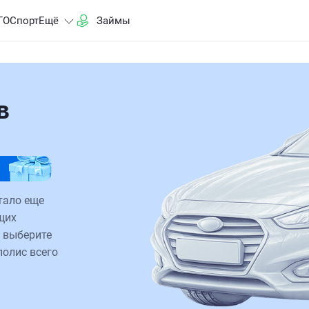
ГО
Спорт
Ещё
Займы
в
тало еще
щих
 выберите
полис всего