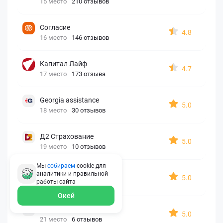
15 место
210 отзывов
Согласие
4.8
16 место
146 отзывов
Капитал Лайф
4.7
17 место
173 отзыва
Georgia assistance
5.0
18 место
30 отзывов
Д2 Страхование
5.0
19 место
10 отзывов
Мы
собираем
cookie для
АйАйСи
аналитики и правильной
5.0
работы
сайта
20 место
7 отзывов
Окей
OxySport
5.0
21 место
6 отзывов