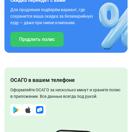
Скидка переедет с вами
Для продления подберём вариант, где
сохранится ваша скидка за безаварийную
езду — даже при смене компании.
Продлить полис
ОСАГО в вашем телефоне
Оформляйте ОСАГО за несколько минут и храните полис
в приложении. Все данные всегда под рукой.