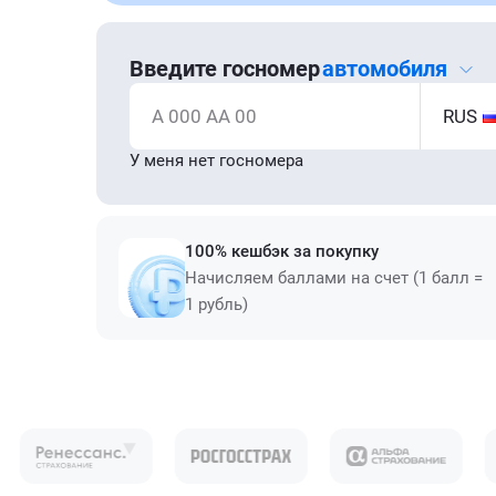
Введите госномер
автомобиля
А 000 АА 00
RUS
У меня нет госномера
100% кешбэк за покупку
Начисляем баллами на счет (1 балл =
1 рубль)