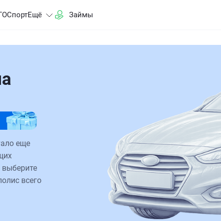
ГО
Спорт
Ещё
Займы
на
тало еще
щих
 выберите
полис всего