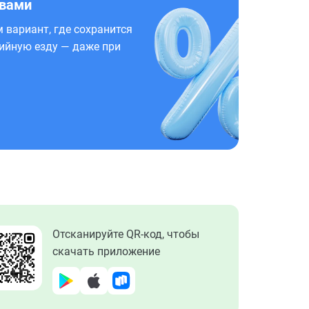
 вами
 вариант, где сохранится
ийную езду — даже при
Отсканируйте QR-код, чтобы
скачать приложение