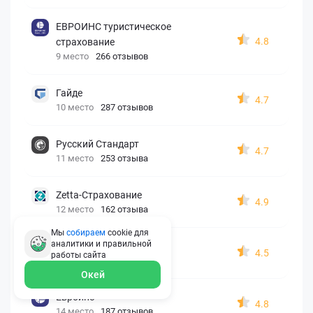
ЕВРОИНС туристическое
4.8
страхование
9 место
266 отзывов
Гайде
4.7
10 место
287 отзывов
Русский Стандарт
4.7
11 место
253 отзыва
Zetta-Страхование
4.9
12 место
162 отзыва
Мы
собираем
cookie для
аналитики и правильной
СберСтрахование
4.5
работы
сайта
13 место
326 отзывов
Окей
Евроинс
4.8
14 место
187 отзывов