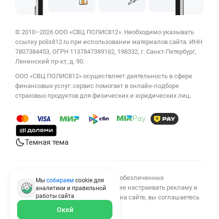
© 2010–2026 ООО «СВЦ ПОЛИС812». Необходимо указывать
ссылку polis812.ru при использовании материалов сайта. ИНН
7807384453, ОГРН 1137847389162, 198332, г. Санкт-Петербург,
Ленинский пр-кт, д. 90.
ООО «СВЦ ПОЛИС812» осуществляет деятельность в сфере
финансовых услуг: сервис помогает в онлайн-подборе
страховых продуктов для физических и юридических лиц.
Темная тема
Мы используем cookies для сбора обезличенных
Мы
собираем
cookie для
персональных данных, помогающие настраивать рекламу и
аналитики и правильной
работы
сайта
анализировать трафик. Оставаясь на сайте, вы соглашаетесь
на сбор таких данных.
Окей