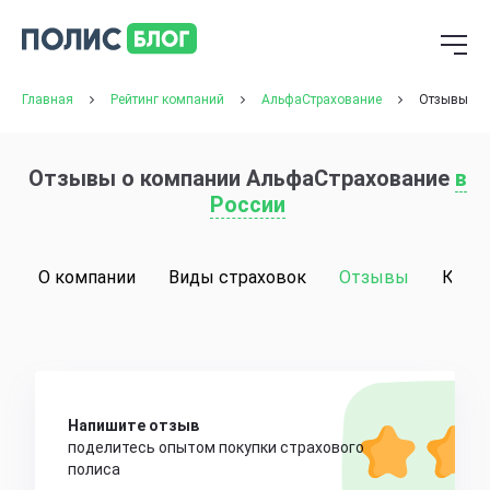
Главная
Рейтинг компаний
АльфаСтрахование
Отзывы
Отзывы о компании АльфаСтрахование
в
России
О компании
Виды страховок
Отзывы
Конт
Напишите отзыв
поделитесь опытом покупки страхового
полиса