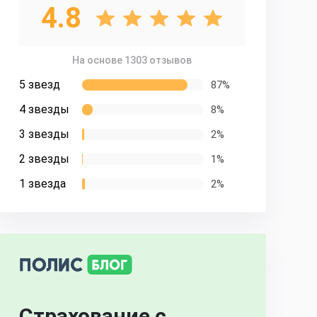
4.8
На основе 1303 отзывов
5 звезд
87%
4 звезды
8%
3 звезды
2%
2 звезды
1%
1 звезда
2%
Страхование с