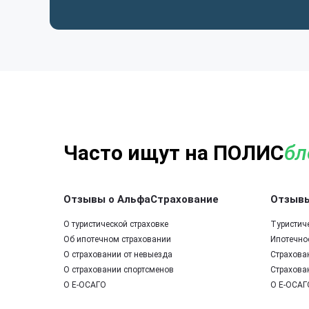
Часто ищут на ПОЛИС
бл
Отзывы о АльфаСтрахование
Отзывы
О туристической страховке
Туристич
Об ипотечном страховании
Ипотечно
О страховании от невыезда
Страхова
О страховании спортсменов
Страхова
О Е-ОСАГО
О Е-ОСАГ