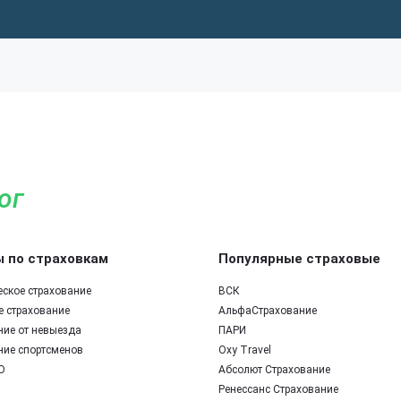
ог
 по страховкам
Популярные страховые
еское страхование
ВСК
е страхование
АльфаСтрахование
ние от невыезда
ПАРИ
ние спортсменов
Oxy Travel
О
Абсолют Страхование
Ренессанс Страхование