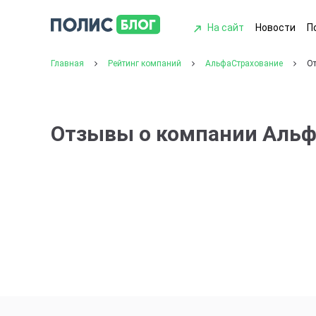
На сайт
Новости
П
Главная
Рейтинг компаний
АльфаСтрахование
О
Отзывы о компании Аль