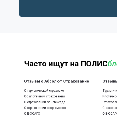
Часто ищут на ПОЛИС
бл
Отзывы о Абсолют Страхование
Отзывы
О туристической страховке
Туристич
Об ипотечном страховании
Ипотечно
О страховании от невыезда
Страхова
О страховании спортсменов
Страхова
О Е-ОСАГО
О Е-ОСАГ