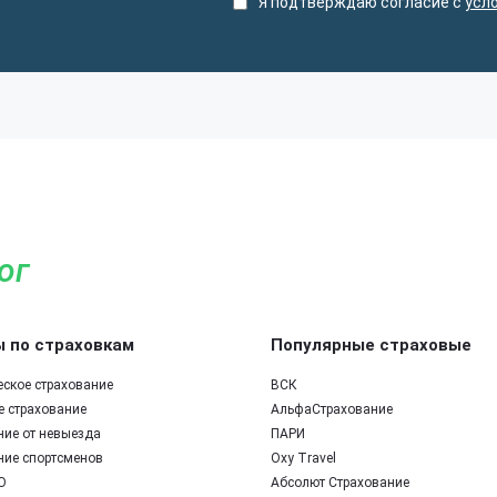
Я подтверждаю согласие с
усл
ог
 по страховкам
Популярные страховые
еское страхование
ВСК
е страхование
АльфаСтрахование
ние от невыезда
ПАРИ
ние спортсменов
Oxy Travel
О
Абсолют Страхование