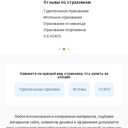
Отзывы по страховкам
Туристическое страхование
Ипотечное страхование
Страхование от невыезда
Страхование спортсменов
О Е-ОСАГО
Нажмите на нужный вид страховки, что купить ее
онлайн:
Туристическая страховка
Ипотека
ОСАГО
Сп
Любое использование и копирование материалов, подборки
материалов сайта, элементов дизайна и оформления допускается
лишь с разрешения правообладателя и только со ссылкой на источник: