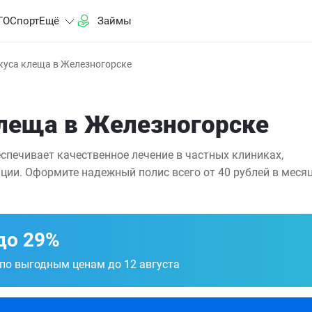
ГО
Спорт
Ещё
Займы
куса клеща в Железногорске
клеща в Железногорске
спечивает качественное лечение в частных клиниках,
ции. Оформите надежный полис всего от 40 рублей в месяц
до 29%
 по выгодным ценам до 12 августа