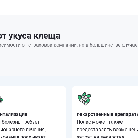
от укуса клеща
симости от страховой компании, но в большинстве случа
питализация
лекарственные препарат
 болезнь требует
Полис может также
ионарного лечения,
предоставлять возмещен
ахование покрывает
затрат на лекарства,