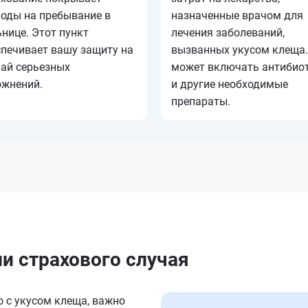
ходы на пребывание в
назначенные врачом для
нице. Этот пункт
лечения заболеваний,
спечивает вашу защиту на
вызванных укусом клеща.
чай серьезных
может включать антибио
ожнений.
и другие необходимые
препараты.
ии страхового случая
о с укусом клеща, важно