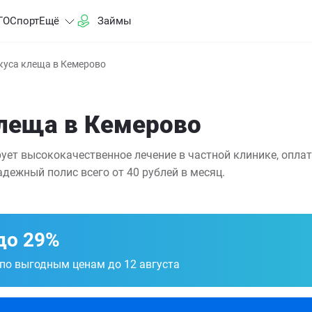
ГО
Спорт
Ещё
Займы
куса клеща в Кемерово
клеща в Кемерово
ует высококачественное лечение в частной клинике, оплат
дежный полис всего от 40 рублей в месяц.
до 29%
 по выгодным ценам до 12 августа