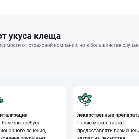
от укуса клеща
симости от страховой компании, но в большинстве случа
питализация
лекарственные препарат
 болезнь требует
Полис может также
ионарного лечения,
предоставлять возмещен
ахование покрывает
затрат на лекарства,