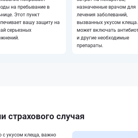
ходы на пребывание в
назначенные врачом для
нице. Этот пункт
лечения заболеваний,
спечивает вашу защиту на
вызванных укусом клеща.
чай серьезных
может включать антибио
ожнений.
и другие необходимые
препараты.
ии страхового случая
о с укусом клеща, важно