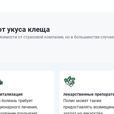
от укуса клеща
симости от страховой компании, но в большинстве случа
питализация
лекарственные препарат
 болезнь требует
Полис может также
ионарного лечения,
предоставлять возмещен
ахование покрывает
затрат на лекарства,