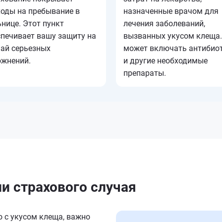
ходы на пребывание в
назначенные врачом для
нице. Этот пункт
лечения заболеваний,
спечивает вашу защиту на
вызванных укусом клеща.
чай серьезных
может включать антибио
ожнений.
и другие необходимые
препараты.
ии страхового случая
о с укусом клеща, важно