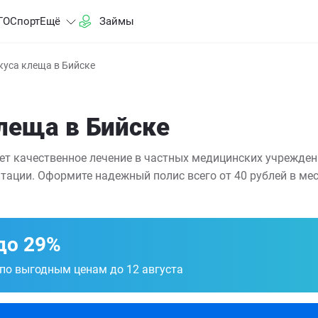
ГО
Спорт
Ещё
Займы
куса клеща в Бийске
клеща в Бийске
ает качественное лечение в частных медицинских учрежден
тации. Оформите надежный полис всего от 40 рублей в мес
до 29%
 по выгодным ценам до 12 августа